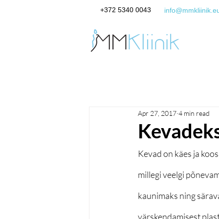
+372 5340 0043
info@mmkliinik.e
Apr 27, 2017
4 min read
Kevadeks
Kevad on käes ja koos 
millegi veelgi põnevam
kaunimaks ning särav
värskendamisest plasti