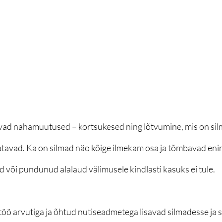
vad nahamuutused – kortsukesed ning lõtvumine, mis on si
gatavad. Ka on silmad näo kõige ilmekam osa ja tõmbavad eni
 või pundunud alalaud välimusele kindlasti kasuks ei tule.
töö arvutiga ja õhtud nutiseadmetega lisavad silmadesse ja 