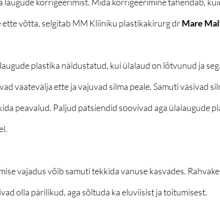
da laugude korrigeerimist. Mida korrigeerimine tähendab, kui
ee ette võtta, selgitab MM Kliiniku plastikakirurg dr 
Mare Mal
laugude plastika näidustatud, kui ülalaud on lõtvunud ja seg
vad vaatevälja ette ja vajuvad silma peale. Samuti väsivad sil
kkida peavalud. Paljud patsiendid soovivad aga ülalaugude pla
el.
mise vajadus võib samuti tekkida vanuse kasvades. Rahvake
vad olla pärilikud, aga sõltuda ka eluviisist ja toitumisest.