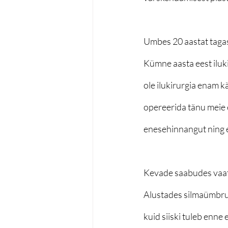
Umbes 20 aastat tagasi
Kümne aasta eest iluki
ole ilukirurgia enam k
opereerida tänu meie 
enesehinnangut ning e
Kevade saabudes vaata
Alustades silmaümbrust
kuid siiski tuleb enne