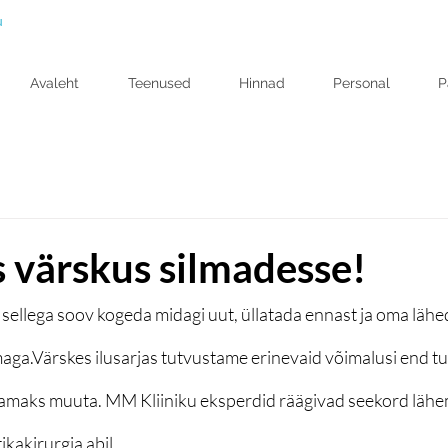
u
Avaleht
Teenused
Hinnad
Personal
P
 värskus silmadesse!
sellega soov kogeda midagi uut, üllatada ennast ja oma lähedas
aga.Värskes ilusarjas tutvustame erinevaid võimalusi end tu
amaks muuta. MM Kliiniku eksperdid räägivad seekord lähem
kakirurgia abil.