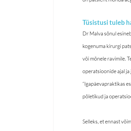
Tüsistusi tuleb h
Dr Malva sõnul esineb 
kogenuma kirurgi patsi
või mõnele ravimile. Te
operatsioonide ajal ja
“Igapäevapraktikas esi
põletikud ja operatsio
Selleks, et ennast võim