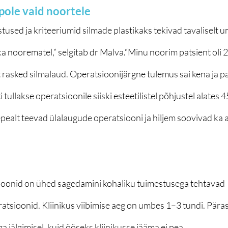
 pole vaid noortele
stused ja kriteeriumid silmade plastikaks tekivad tavaliselt 
ka noorematel,” selgitab dr Malva.“Minu noorim patsient oli 
t rasked silmalaud. Operatsioonijärgne tulemus sai kena ja pats
tullakse operatsioonile siiski esteetilistel põhjustel alates 4
epealt teevad ülalaugude operatsiooni ja hiljem soovivad ka 
ioonid on ühed sagedamini kohaliku tuimestusega tehtavad 
atsioonid. Kliinikus viibimise aeg on umbes 1–3 tundi. Päras
 jälgimisel, kuid ööseks kliinikusse jääma ei pea.