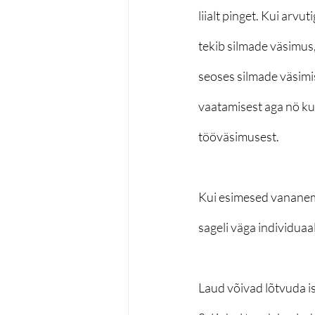
liialt pinget. Kui arvu
tekib silmade väsimus
seoses silmade väsimis
vaatamisest aga nö kur
tööväsimusest.
Kui esimesed vananemis
sageli väga individuaa
Laud võivad lõtvuda ise