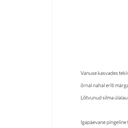
Vanuse kasvades teki
õrnal nahal eriti mär
Lõtvunud silma ülalaud
Igapäevane pingeline 