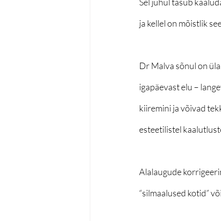
Sel juhul tasub kaalu
ja kellel on mõistlik s
Dr Malva sõnul on üla
igapäevast elu – lange
kiiremini ja võivad te
esteetilistel kaalutlust
Alalaugude korrigeeri
“silmaalused kotid” või