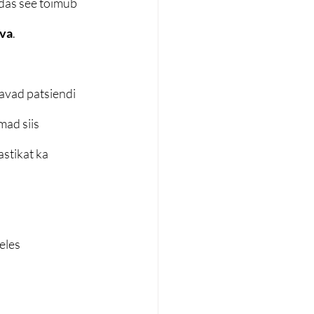
das see toimub 
va
.
avad patsiendi 
mad siis 
stikat ka 
eles 