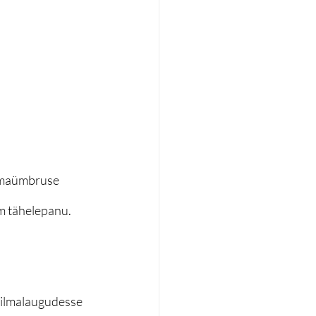
lmaümbruse 
m tähelepanu. 
silmalaugudesse 