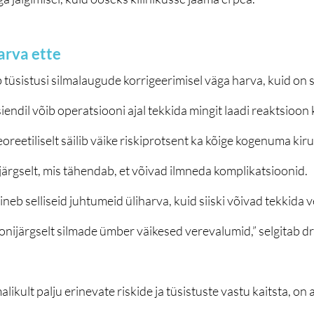
arva ette
tüsistusi silmalaugude korrigeerimisel väga harva, kuid on se
endil võib operatsiooni ajal tekkida mingit laadi reaktsioon 
oreetiliselt säilib väike riskiprotsent ka kõige kogenuma kiru
 järgselt, mis tähendab, et võivad ilmneda komplikatsioonid. 
neb selliseid juhtumeid üliharva, kuid siiski võivad tekkida 
onijärgselt silmade ümber väikesed verevalumid,” selgitab dr
alikult palju erinevate riskide ja tüsistuste vastu kaitsta, on a