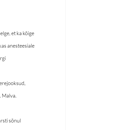
lge, et ka kõige 
kas anesteesiale 
rgi 
verejooksud, 
. Malva.
rsti sõnul 