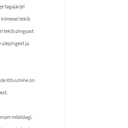
e tagajärjel 
inimesel tekib 
l tekib pingsast 
 ülepingest ja 
ude lõtvumine on 
est.
a enam mõeldagi. 