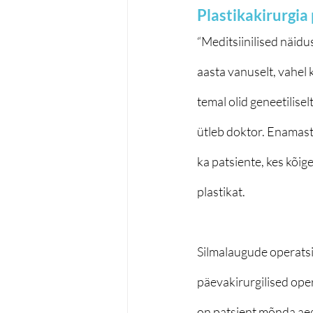
Plastikakirurgia
“Meditsiinilised näidu
aasta vanuselt, vahel 
temal olid geneetilisel
ütleb doktor. Enamasti 
ka patsiente, kes kõig
plastikat.
Silmalaugude operats
päevakirurgilised oper
on patsient mõnda aega