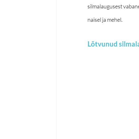
silmalaugusest vabane
naisel ja mehel.
Lõtvunud silmal