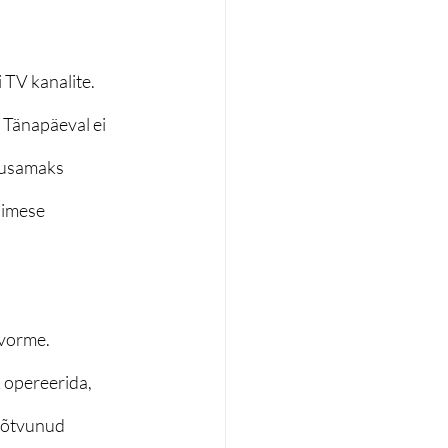
 TV kanalite. 
 Tänapäeval ei 
ilusamaks 
nimese 
vorme. 
 opereerida, 
 lõtvunud 