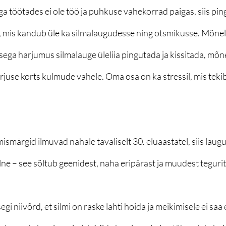
tiga töötades ei ole töö ja puhkuse vahekorrad paigas, siis ping
, mis kandub üle ka silmalaugudesse ning otsmikusse. Mõnel 
ega harjumus silmalauge üleliia pingutada ja kissitada, mõne
juse korts kulmude vahele. Oma osa on ka stressil, mis tekib
märgid ilmuvad nahale tavaliselt 30. eluaastatel, siis laug
lne – see sõltub geenidest, naha eripärast ja muudest tegurit
gi niivõrd, et silmi on raske lahti hoida ja meikimisele ei sa