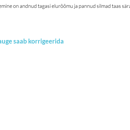
mine on andnud tagasi elurõõmu ja pannud silmad taas sära
auge saab korrigeerida