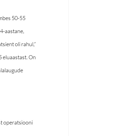
umbes 50-55 
24-aastane, 
ient oli rahul,” 
5 eluaastast. On 
alalaugude 
t operatsiooni 