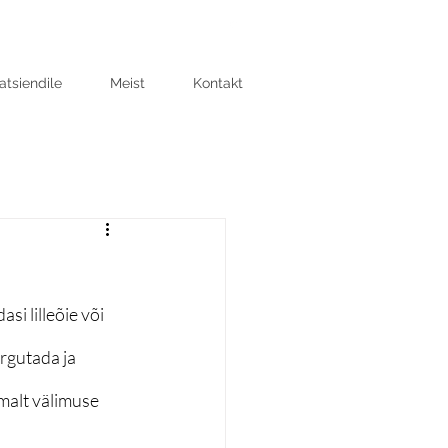
atsiendile
Meist
Kontakt
i lilleõie või 
rgutada ja 
alt välimuse 