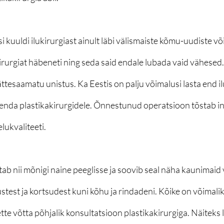
 kuuldi ilukirurgiast ainult läbi välismaiste kõmu-uudiste või
rurgiat häbeneti ning seda said endale lubada vaid vähesed.
ättesaamatu unistus. Ka Eestis on palju võimalusi lasta end 
enda plastikakirurgidele. Õnnestunud operatsioon tõstab i
lukvaliteeti.
b nii mõnigi naine peeglisse ja soovib seal näha kaunimaid 
est ja kortsudest kuni kõhu ja rindadeni. Kõike on võimalik
 ette võtta põhjalik konsultatsioon plastikakirurgiga. Näiteks